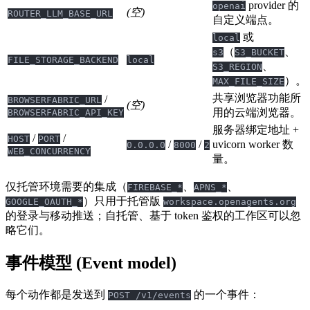
provider 的
openai
(空)
ROUTER_LLM_BASE_URL
自定义端点。
或
local
（
、
s3
S3_BUCKET
FILE_STORAGE_BACKEND
local
、
S3_REGION
）。
MAX_FILE_SIZE
共享浏览器功能所
/
BROWSERFABRIC_URL
(空)
用的云端浏览器。
BROWSERFABRIC_API_KEY
服务器绑定地址 +
/
/
HOST
PORT
/
/
uvicorn worker 数
0.0.0.0
8000
2
WEB_CONCURRENCY
量。
仅托管环境需要的集成（
、
、
FIREBASE_*
APNS_*
）只用于托管版
GOOGLE_OAUTH_*
workspace.openagents.org
的登录与移动推送；自托管、基于 token 鉴权的工作区可以忽
略它们。
事件模型 (Event model)
每个动作都是发送到
的一个事件：
POST /v1/events