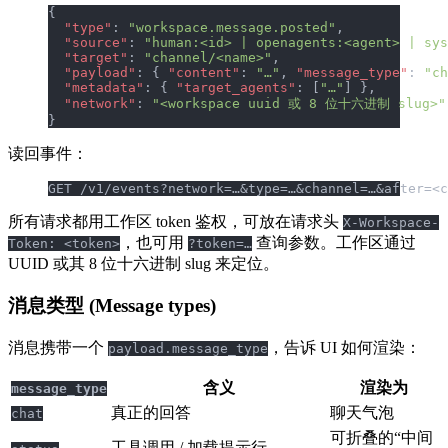
{
  "type"
: 
"workspace.message.posted"
,
  "source"
: 
"human:<id> | openagents:<agent> | sys
  "target"
: 
"channel/<name>"
,
  "payload"
: { 
"content"
: 
"…"
, 
"message_type"
: 
"ch
  "metadata"
: { 
"target_agents"
: [
"…"
] },
  "network"
: 
"<workspace uuid 或 8 位十六进制 slug>"
}
读回事件：
GET /v1/events?network=…&type=…&channel=…&after=<c
所有请求都用工作区 token 鉴权，可放在请求头
X-Workspace-
，也可用
查询参数。工作区通过
Token: <token>
?token=…
UUID 或其 8 位十六进制 slug 来定位。
消息类型 (Message types)
消息携带一个
，告诉 UI 如何渲染：
payload.message_type
含义
渲染为
message_type
真正的回答
聊天气泡
chat
可折叠的“中间
工具调用 / 加载提示行