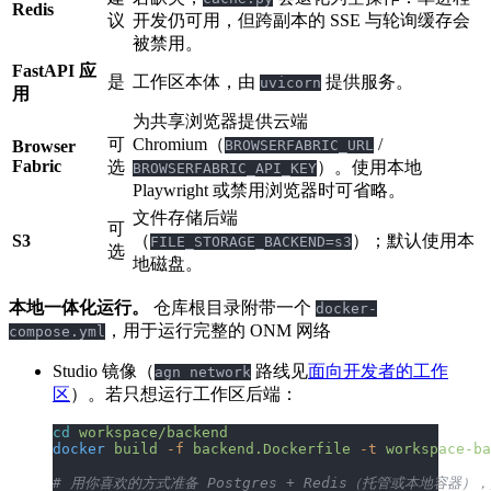
Redis
议
开发仍可用，但跨副本的 SSE 与轮询缓存会
被禁用。
FastAPI 应
是
工作区本体，由
提供服务。
uvicorn
用
为共享浏览器提供云端
可
Chromium（
/
Browser
BROWSERFABRIC_URL
Fabric
选
）。使用本地
BROWSERFABRIC_API_KEY
Playwright 或禁用浏览器时可省略。
文件存储后端
可
S3
（
）；默认使用本
FILE_STORAGE_BACKEND=s3
选
地磁盘。
本地一体化运行。
仓库根目录附带一个
docker-
，用于运行完整的 ONM 网络
compose.yml
Studio 镜像（
路线见
面向开发者的工作
agn network
区
）。若只想运行工作区后端：
cd
 workspace/backend
docker
 build
 -f
 backend.Dockerfile
 -t
 workspace-ba
# 用你喜欢的方式准备 Postgres + Redis（托管或本地容器）