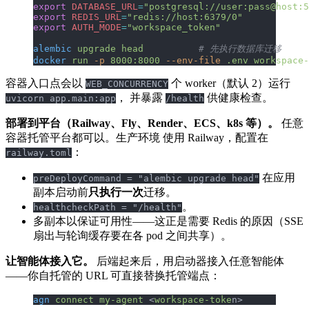
export
 DATABASE_URL
=
"postgresql://user:pass@host:
export
 REDIS_URL
=
"redis://host:6379/0"
export
 AUTH_MODE
=
"workspace_token"
alembic
 upgrade
 head
          # 先执行数据库迁移
docker
 run
 -p
 8000:8000
 --env-file
 .env
 workspace-
容器入口点会以
个 worker（默认 2）运行
WEB_CONCURRENCY
， 并暴露
供健康检查。
uvicorn app.main:app
/health
部署到平台（Railway、Fly、Render、ECS、k8s 等）。
任意
容器托管平台都可以。生产环境 使用 Railway，配置在
：
railway.toml
在应用
preDeployCommand = "alembic upgrade head"
副本启动前
只执行一次
迁移。
。
healthcheckPath = "/health"
多副本以保证可用性——这正是需要 Redis 的原因（SSE
扇出与轮询缓存要在各 pod 之间共享）。
让智能体接入它。
后端起来后，用启动器接入任意智能体
——你自托管的 URL 可直接替换托管端点：
agn
 connect
 my-agent
 <
workspace-toke
n>