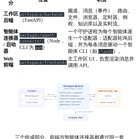
分
频道、消息（事件）、路由、
工作区
workspace/backend/
文件、浏览器、定时器、例
（FastAPI）
后端
程、知识库以及实时流。
智能体
一个守护进程为每个智能体派
packages/agent-
连接器
生一个适配器；适配器轮询后
（Node，
connector/
/ 启动
端，并为每条消息驱动一个智
CLI 为
）
agn
器
能体 CLI（如
）。
claude
Web
主工作区 UI，负责渲染消息并
workspace/frontend/
前端
调用 API。
三个组成部分。前端与智能体连接器都通过同一套