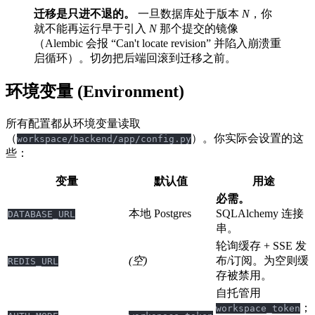
迁移是只进不退的。
一旦数据库处于版本
N
，你
就不能再运行早于引入
N
那个提交的镜像
（Alembic 会报 “Can't locate revision” 并陷入崩溃重
启循环）。切勿把后端回滚到迁移之前。
环境变量 (Environment)
所有配置都从环境变量读取
（
）。你实际会设置的这
workspace/backend/app/config.py
些：
变量
默认值
用途
必需。
本地 Postgres
SQLAlchemy 连接
DATABASE_URL
串。
轮询缓存 + SSE 发
(空)
布/订阅。为空则缓
REDIS_URL
存被禁用。
自托管用
；
workspace_token