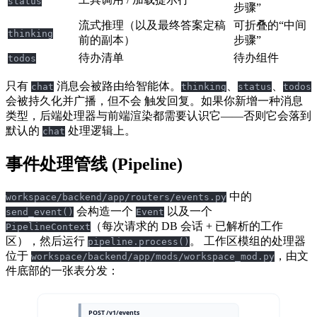
status
步骤”
流式推理（以及最终答案定稿
可折叠的“中间
thinking
前的副本）
步骤”
待办清单
待办组件
todos
只有
消息会被路由给智能体。
、
、
chat
thinking
status
todos
会被持久化并广播，但不会 触发回复。如果你新增一种消息
类型，后端处理器与前端渲染都需要认识它——否则它会落到
默认的
处理逻辑上。
chat
事件处理管线 (Pipeline)
中的
workspace/backend/app/routers/events.py
会构造一个
以及一个
send_event()
Event
（每次请求的 DB 会话 + 已解析的工作
PipelineContext
区），然后运行
。 工作区模组的处理器
pipeline.process()
位于
，由文
workspace/backend/app/mods/workspace_mod.py
件底部的一张表分发：