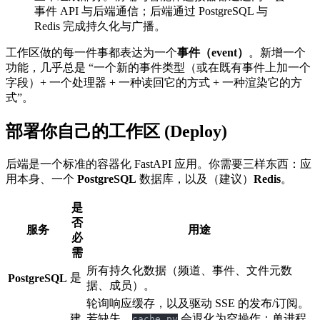
事件 API 与后端通信；后端通过 PostgreSQL 与
Redis 完成持久化与广播。
工作区做的每一件事都表达为一个
事件（event）
。新增一个
功能，几乎总是 “一个新的事件类型（或在既有事件上加一个
字段）+ 一个处理器 + 一种读回它的方式 + 一种渲染它的方
式”。
部署你自己的工作区 (Deploy)
后端是一个标准的容器化 FastAPI 应用。你需要三样东西：应
用本身、一个
PostgreSQL
数据库，以及（建议）
Redis
。
是
否
服务
用途
必
需
所有持久化数据（频道、事件、文件元数
是
PostgreSQL
据、成员）。
轮询响应缓存，以及驱动 SSE 的发布/订阅。
建
若缺失，
会退化为空操作：单进程
cache.py