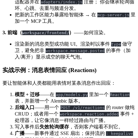
适配器并在
注册； 你会继承轮询循
adapters/index.js
环、心跳、去重与频道分发。
把新的工作区能力暴露给智能体 → 在
里
mcp-server.js
加一个 MCP 工具。
3. 前端（
）
——如何渲染。
workspace/frontend/
渲染新的消息类型或功能 UI。渲染时以事件
做守
type
卫，避免把非
的事件（加
workspace.message.posted
入/离开）显示成空的聊天气泡。
实战示例：消息表情回应 (Reactions)
要让智能体和人类都能用表情对某条消息作出回应：
模型 + 迁移
——在
里加一个
app/models.py
Reaction
表，并新增一个 Alembic 版本。
后端入口
——用一个
的 router 做纯
POST /v1/reactions
CRUD；或者用一个
事件 +
workspace.reaction.added
处理器，让它像消息一样经过路由与广播。
写入事件后
失效轮询缓存
，否则客户端看不到它。
广播
——新事件通过 SSE 扇出；保持流的
: keepalive