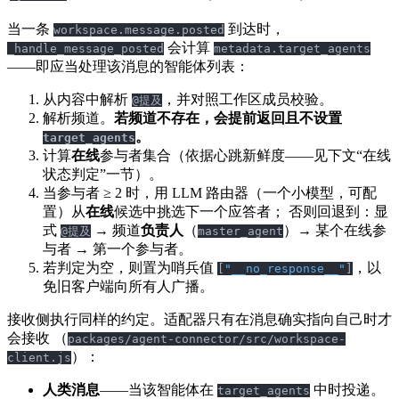
当一条
到达时，
workspace.message.posted
会计算
_handle_message_posted
metadata.target_agents
——即应当处理该消息的智能体列表：
从内容中解析
，并对照工作区成员校验。
@提及
解析频道。
若频道不存在，会提前返回且不设置
。
target_agents
计算
在线
参与者集合（依据心跳新鲜度——见下文“在线
状态判定”一节）。
当参与者 ≥ 2 时，用 LLM 路由器（一个小模型，可配
置）从
在线
候选中挑选下一个应答者； 否则回退到：显
式
→ 频道
负责人
（
）→ 某个在线参
@提及
master_agent
与者 → 第一个参与者。
若判定为空，则置为哨兵值
，以
[
"__no_response__"
]
免旧客户端向所有人广播。
接收侧执行同样的约定。适配器只有在消息确实指向自己时才
会接收 （
packages/agent-connector/src/workspace-
）：
client.js
人类消息
——当该智能体在
中时投递。
target_agents