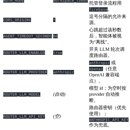
AUTH_MODE
workspace_token
托管登录流程用
。
firebase
逗号分隔的允许来
CORS_ORIGINS
*
源。
心跳超过该秒数
后，智能体被视
AGENT_TIMEOUT_SECONDS
60
为“离线”。
开关 LLM 轮次调
ROUTER_LLM_ENABLED
true
度路由器。
或
anthropic
（任意
openai
ROUTER_LLM_PROVIDER
anthropic
OpenAI 兼容端
点）。
模型 id；为空时按
(自动)
provider 自动推
ROUTER_LLM_MODEL
断。
路由器密钥（优先
使用）；
(空)
ROUTER_LLM_API_KEY
ANTHROPIC_API_KEY
作为兜底。