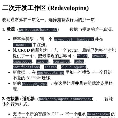
二次开发工作区 (Redeveloping)
改动通常落在三层之一。选择拥有该行为的那一层：
1. 后端（
）
——数据与规则的唯一真源。
workspace/backend/
新事件类型 → 写一个
并在
async def _handle_x
中注册。
_HANDLERS
纯 CRUD 的新能力 → 加一个 router。后端已为每个功能
提供了一个，照最接近的抄即可：
、
、
files
browser
、
、
、
、
knowledge
timers
routines
todos
、
、
。
notifications
shares
cloud_agents
新数据 → 在
里加一个模型 + 一个只进
app/models.py
不退的 Alembic 迁移。
新的
→ 在这里处理
并且
在前端渲染里处
message_type
理。
2. 连接器 / 适配器（
）
——智能
packages/agent-connector/
体的行为方式。
支持一个新的智能体 CLI → 写一个继承
的
BaseAdapter