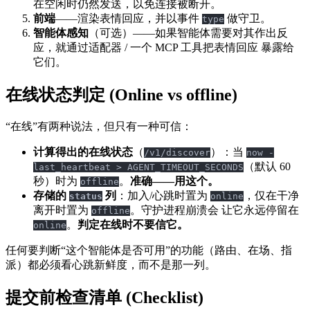
在空闲时仍然发送，以免连接被断开。
前端
——渲染表情回应，并以事件
做守卫。
type
智能体感知
（可选）——如果智能体需要对其作出反
应，就通过适配器 / 一个 MCP 工具把表情回应 暴露给
它们。
在线状态判定 (Online vs offline)
“在线”有两种说法，但只有一种可信：
计算得出的在线状态
（
）：当
/v1/discover
now -
（默认 60
last_heartbeat > AGENT_TIMEOUT_SECONDS
秒）时为
。
准确——用这个。
offline
存储的
列
：加入/心跳时置为
，仅在干净
status
online
离开时置为
。守护进程崩溃会 让它永远停留在
offline
。
判定在线时不要信它。
online
任何要判断“这个智能体是否可用”的功能（路由、在场、指
派）都必须看心跳新鲜度，而不是那一列。
提交前检查清单 (Checklist)