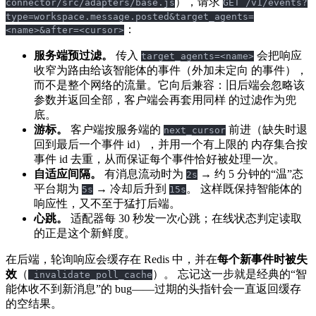
），请求
connector/src/adapters/base.js
GET /v1/events?
type=workspace.message.posted&target_agents=
：
<name>&after=<cursor>
服务端预过滤。
传入
会把响应
target_agents=<name>
收窄为路由给该智能体的事件（外加未定向 的事件），
而不是整个网络的流量。它向后兼容：旧后端会忽略该
参数并返回全部，客户端会再套用同样 的过滤作为兜
底。
游标。
客户端按服务端的
前进（缺失时退
next_cursor
回到最后一个事件 id），并用一个有上限的 内存集合按
事件 id 去重，从而保证每个事件恰好被处理一次。
自适应间隔。
有消息流动时为
→ 约 5 分钟的“温”态
2s
平台期为
→ 冷却后升到
。 这样既保持智能体的
5s
15s
响应性，又不至于猛打后端。
心跳。
适配器每 30 秒发一次心跳；在线状态判定读取
的正是这个新鲜度。
在后端，轮询响应会缓存在 Redis 中，并在
每个新事件时被失
效
（
）。 忘记这一步就是经典的“智
_invalidate_poll_cache
能体收不到新消息”的 bug——过期的头指针会一直返回缓存
的空结果。