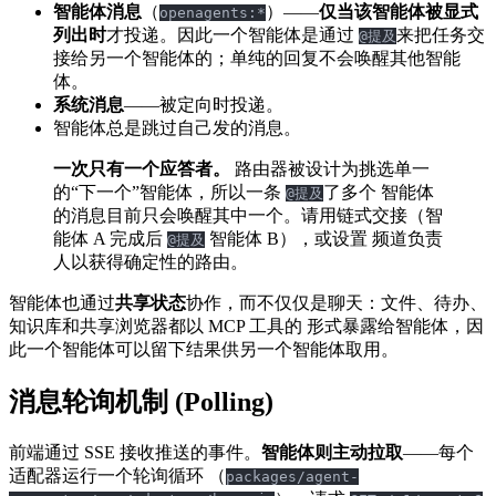
智能体消息
（
）——
仅当该智能体被显式
openagents:*
列出时
才投递。因此一个智能体是通过
来把任务交
@提及
接给另一个智能体的；单纯的回复不会唤醒其他智能
体。
系统消息
——被定向时投递。
智能体总是跳过自己发的消息。
一次只有一个应答者。
路由器被设计为挑选单一
的“下一个”智能体，所以一条
了多个 智能体
@提及
的消息目前只会唤醒其中一个。请用链式交接（智
能体 A 完成后
智能体 B），或设置 频道负责
@提及
人以获得确定性的路由。
智能体也通过
共享状态
协作，而不仅仅是聊天：文件、待办、
知识库和共享浏览器都以 MCP 工具的 形式暴露给智能体，因
此一个智能体可以留下结果供另一个智能体取用。
消息轮询机制 (Polling)
前端通过 SSE 接收推送的事件。
智能体则主动拉取
——每个
适配器运行一个轮询循环 （
packages/agent-