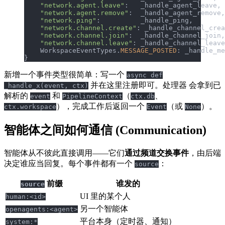
    "network.agent.leave"
:   _handle_agent_leave,
    "network.agent.remove"
:  _handle_agent_remove,
    "network.ping"
:          _handle_ping,
    "network.channel.create"
: _handle_channel_crea
    "network.channel.join"
:  _handle_channel_join,
    "network.channel.leave"
: _handle_channel_leave
    WorkspaceEventTypes.
MESSAGE_POSTED
: _handle_me
}
新增一个事件类型很简单：写一个
async def
并在这里注册即可。处理器 会拿到已
_handle_x(event, ctx)
解析的
和
（
、
event
PipelineContext
ctx.db
），完成工作后返回一个
（或
）。
ctx.workspace
Event
None
智能体之间如何通信 (Communication)
智能体从不彼此直接调用——它们
通过频道交换事件
，由后端
决定谁应当回复。每个事件都有一个
：
source
前缀
谁发的
source
UI 里的某个人
human:<id>
另一个智能体
openagents:<agent>
平台本身（定时器、通知）
system:*