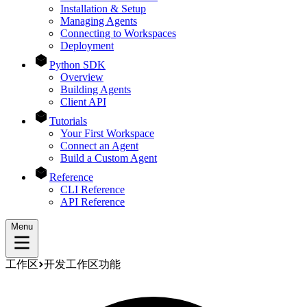
Installation & Setup
Managing Agents
Connecting to Workspaces
Deployment
Python SDK
Overview
Building Agents
Client API
Tutorials
Your First Workspace
Connect an Agent
Build a Custom Agent
Reference
CLI Reference
API Reference
Menu
工作区
开发工作区功能