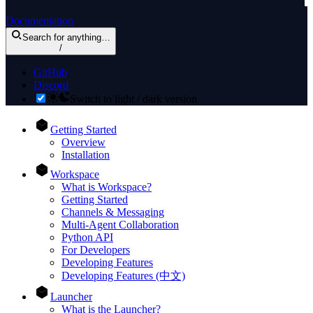
Documentation
Search
for anything
…
/
GitHub
Discord
Switch to light / dark version
Getting Started
Overview
Installation
Workspace
What is Workspace?
Getting Started
Channels & Messaging
Multi-Agent Collaboration
Python API
For Developers
Developing Features
Developing Features (中文)
Launcher
What is the Launcher?